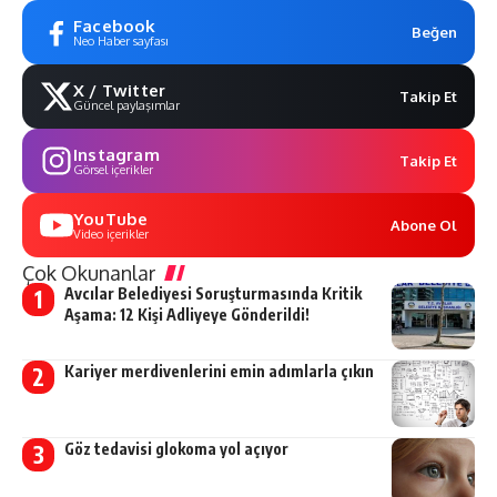
Facebook
Beğen
Neo Haber sayfası
X / Twitter
Takip Et
Güncel paylaşımlar
Instagram
Takip Et
Görsel içerikler
YouTube
Abone Ol
Video içerikler
Çok Okunanlar
Avcılar Belediyesi Soruşturmasında Kritik
Aşama: 12 Kişi Adliyeye Gönderildi!
Kariyer merdivenlerini emin adımlarla çıkın
Göz tedavisi glokoma yol açıyor