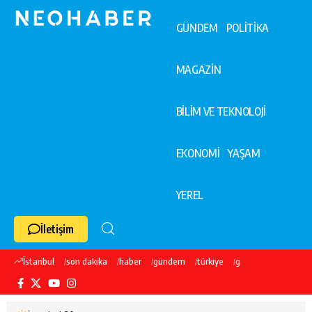
GÜNDEM
POLİTİKA
MAGAZİN
BİLİM VE TEKNOLOJİ
EKONOMİ
YAŞAM
YEREL
İletişim
İstanbul
son dakika
haber
gündem
türkiye
galatasaray
ekre