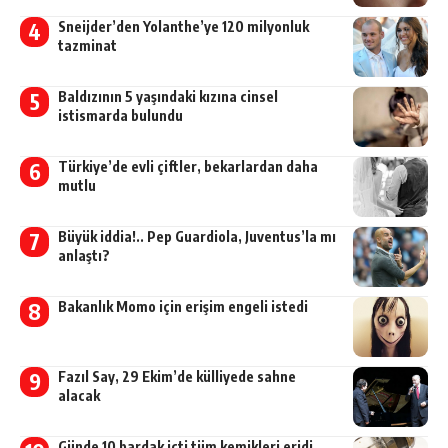
Sneijder’den Yolanthe’ye 120 milyonluk
tazminat
Baldızının 5 yaşındaki kızına cinsel
istismarda bulundu
Türkiye’de evli çiftler, bekarlardan daha
mutlu
Büyük iddia!.. Pep Guardiola, Juventus’la mı
anlaştı?
Bakanlık Momo için erişim engeli istedi
Fazıl Say, 29 Ekim’de külliyede sahne
alacak
Günde 10 bardak içti tüm kemikleri eridi