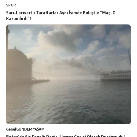
SPOR
Sarı-Lacivertli Taraftarlar Aynı İsimde Buluştu: “Maçı O
Kazandırdı”!
Genel
GÜNDEM
YAŞAM
Boğaz’da Sis Engeli: Deniz Ulaşımı Geçici Olarak Durduruldu!