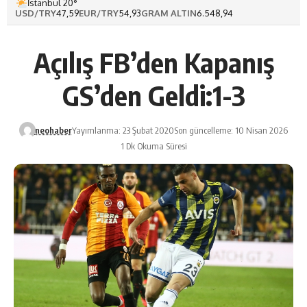
İstanbul 20°
USD/TRY
47,59
EUR/TRY
54,93
GRAM ALTIN
6.548,94
Açılış FB’den Kapanış
GS’den Geldi:1-3
neohaber
Yayımlanma: 23 Şubat 2020
Son güncelleme: 10 Nisan 2026
1 Dk Okuma Süresi