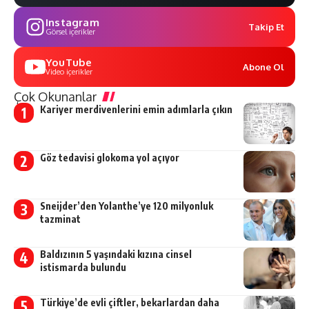
Instagram
Takip Et
Görsel içerikler
YouTube
Abone Ol
Video içerikler
Çok Okunanlar
Kariyer merdivenlerini emin adımlarla çıkın
Göz tedavisi glokoma yol açıyor
Sneijder’den Yolanthe’ye 120 milyonluk
tazminat
Baldızının 5 yaşındaki kızına cinsel
istismarda bulundu
Türkiye’de evli çiftler, bekarlardan daha