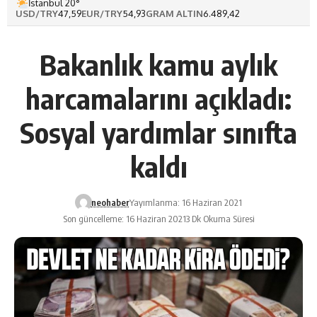
İstanbul 20°
USD/TRY
47,59
EUR/TRY
54,93
GRAM ALTIN
6.489,42
Bakanlık kamu aylık
harcamalarını açıkladı:
Sosyal yardımlar sınıfta
kaldı
neohaber
Yayımlanma: 16 Haziran 2021
Son güncelleme: 16 Haziran 2021
3 Dk Okuma Süresi