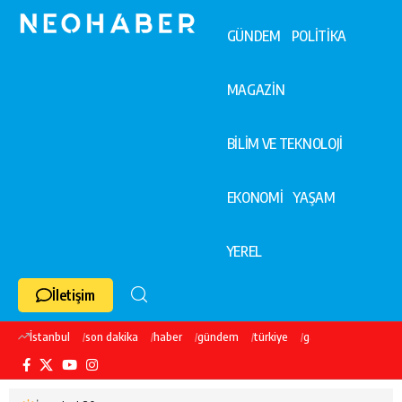
GÜNDEM
POLİTİKA
MAGAZİN
BİLİM VE TEKNOLOJİ
EKONOMİ
YAŞAM
YEREL
İletişim
İstanbul
son dakika
haber
gündem
türkiye
galatasaray
ekre