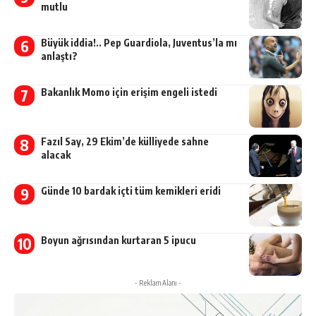
mutlu
Büyük iddia!.. Pep Guardiola, Juventus’la mı
anlaştı?
Bakanlık Momo için erişim engeli istedi
Fazıl Say, 29 Ekim’de külliyede sahne
alacak
Günde 10 bardak içti tüm kemikleri eridi
Boyun ağrısından kurtaran 5 ipucu
- Reklam Alanı -