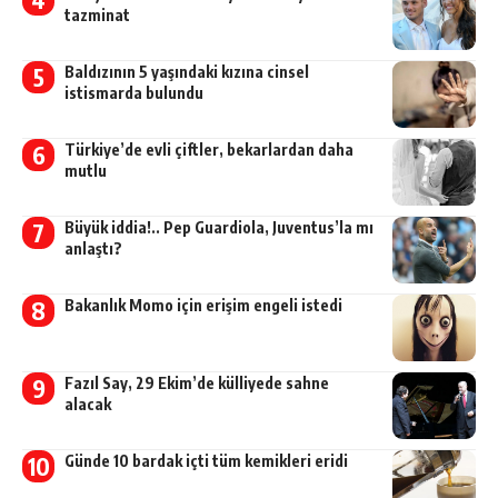
tazminat
Baldızının 5 yaşındaki kızına cinsel
istismarda bulundu
Türkiye’de evli çiftler, bekarlardan daha
mutlu
Büyük iddia!.. Pep Guardiola, Juventus’la mı
anlaştı?
Bakanlık Momo için erişim engeli istedi
Fazıl Say, 29 Ekim’de külliyede sahne
alacak
Günde 10 bardak içti tüm kemikleri eridi