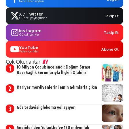
Neo Haber sayfası
X / Twitter
Takip Et
Güncel paylaşımlar
Instagram
Takip Et
Görsel içerikler
YouTube
Abone Ol
Video içerikler
Çok Okunanlar
10 Milyon Çocuk İncelendi: Doğum Sırası
Bazı Sağlık Sorunlarıyla İlişkili Olabilir!
Kariyer merdivenlerini emin adımlarla çıkın
Göz tedavisi glokoma yol açıyor
Sneijder’den Yolanthe’ye 120 milyonluk