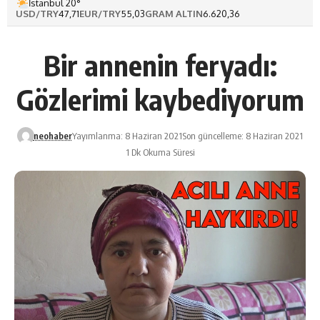
İstanbul 20°
USD/TRY
47,71
EUR/TRY
55,03
GRAM ALTIN
6.620,36
Bir annenin feryadı:
Gözlerimi kaybediyorum
neohaber
Yayımlanma: 8 Haziran 2021
Son güncelleme: 8 Haziran 2021
1 Dk Okuma Süresi