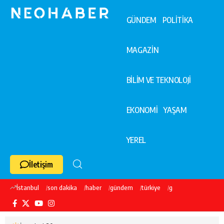
GÜNDEM
POLİTİKA
MAGAZİN
BİLİM VE TEKNOLOJİ
EKONOMİ
YAŞAM
YEREL
İletişim
İstanbul
son dakika
haber
gündem
türkiye
galatasaray
ekre