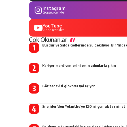
Instagram
Görsel içerikler
YouTube
Video içerikler
Çok Okunanlar
Burdur ve Salda Göllerinde Su Çekiliyor: Bir Yıldak
Kariyer merdivenlerini emin adımlarla çıkın
Göz tedavisi glokoma yol açıyor
Sneijder’den Yolanthe’ye 120 milyonluk tazminat
Baldızının 5 yaşındaki kızına cinsel istismarda b