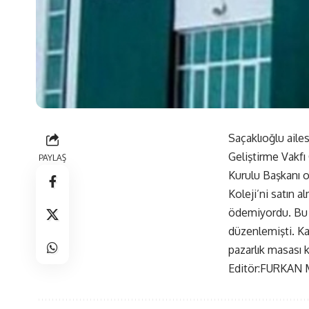
Saçaklıoğlu aile
Geliştirme Vakfı
PAYLAŞ
Kurulu Başkanı o
Koleji’ni satın a
ödemiyordu. Bu n
düzenlemişti. Ka
pazarlık masası k
Editör:FURKAN