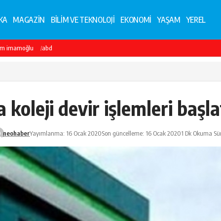
KA
MAGAZİN
BİLİM VE TEKNOLOJİ
EKONOMİ
YAŞAM
YEREL
em imamoğlu
abd
 koleji devir işlemleri başlat
neohaber
Yayımlanma: 16 Ocak 2020
Son güncelleme: 16 Ocak 2020
1 Dk Okuma Sür