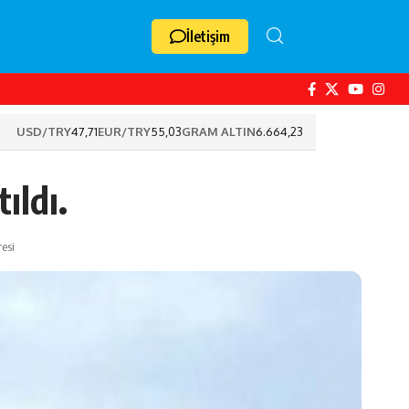
İletişim
USD/TRY
47,71
EUR/TRY
55,03
GRAM ALTIN
6.664,23
ıldı.
esi