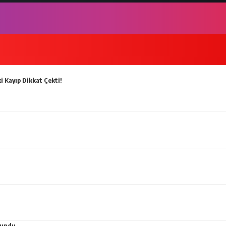
i Kayıp Dikkat Çekti!
ulundu