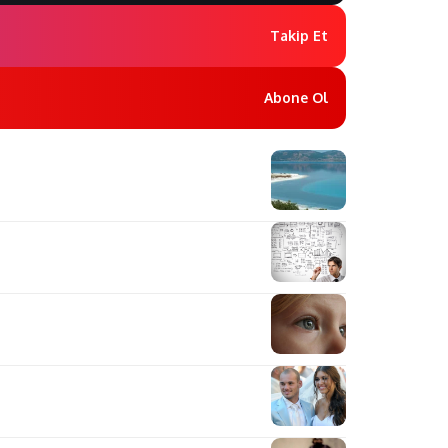
Takip Et
Abone Ol