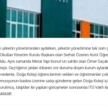
si şirketin yönetiminden ayrılırken, şirketin yönetimine tek isim
 Okulları Yönetim Kurulu Başkanı olan Serhat Özeren Asist Öğr
ldu. Aynı zamanda Metal Yapı Konut’un sahibi olan Ömer Saçakl
lmıştı. Geçtiğimiz yıldan itibaren zor duruma düşen kurum aylardı
edenle, Doğa Koleji öğrencilerinin velileri ve öğretmenler çok
muoyunun baskısı üzerine satışı gündeme gelen Doğa Koleji için
urulmuş, talipliler ile yapılan görüşmeler sonrasında İTÜ Vakfı ile e
 MAKAR