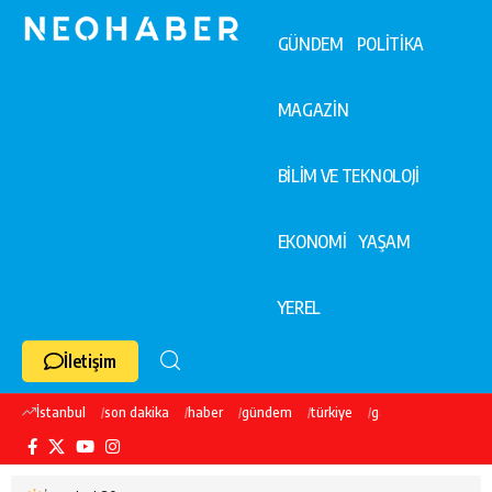
GÜNDEM
POLİTİKA
MAGAZİN
BİLİM VE TEKNOLOJİ
EKONOMİ
YAŞAM
YEREL
İletişim
İstanbul
son dakika
haber
gündem
türkiye
galatasaray
ekre