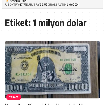
İstanbul 20°
USD/TRY
47,71
EUR/TRY
55,03
GRAM ALTIN
6.662,24
Etiket:
1 milyon dolar
YAŞAM