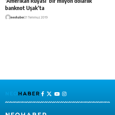
‘Amerikan Rüyası’ bir milyon dolarlık
banknot Uşak’ta
neohaber
21 Temmuz 2019