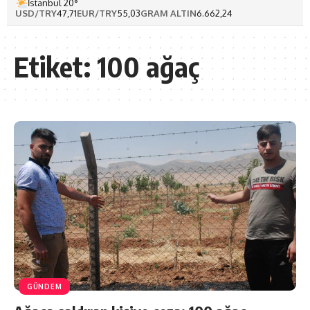
İstanbul 20°
USD/TRY
47,71
EUR/TRY
55,03
GRAM ALTIN
6.662,24
Etiket:
100 ağaç
GÜNDEM