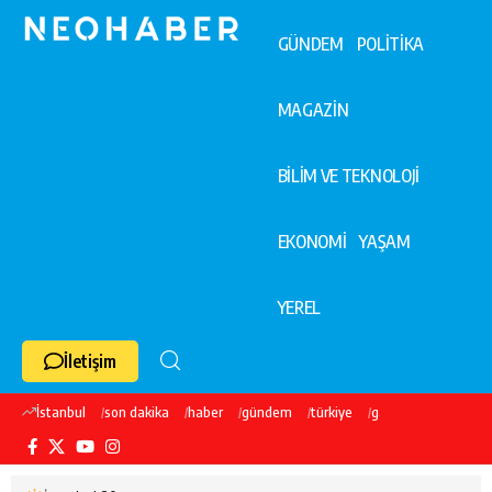
GÜNDEM
POLİTİKA
MAGAZİN
BİLİM VE TEKNOLOJİ
EKONOMİ
YAŞAM
YEREL
İletişim
İstanbul
son dakika
haber
gündem
türkiye
galatasaray
ekre