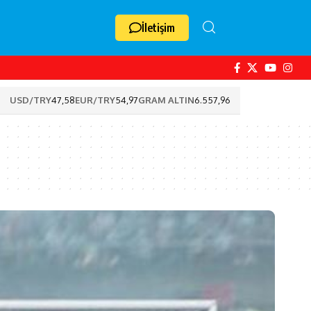
İletişim
USD/TRY
47,58
EUR/TRY
54,97
GRAM ALTIN
6.557,96