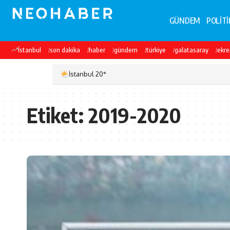
GÜNDEM
POLİTİ
İstanbul
son dakika
haber
gündem
türkiye
galatasaray
ekr
İstanbul 20°
Etiket:
2019-2020