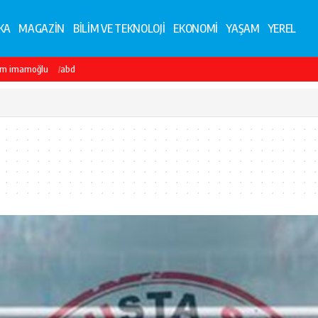
KA
MAGAZİN
BİLİM VE TEKNOLOJİ
EKONOMİ
YAŞAM
YEREL
em imamoğlu
abd