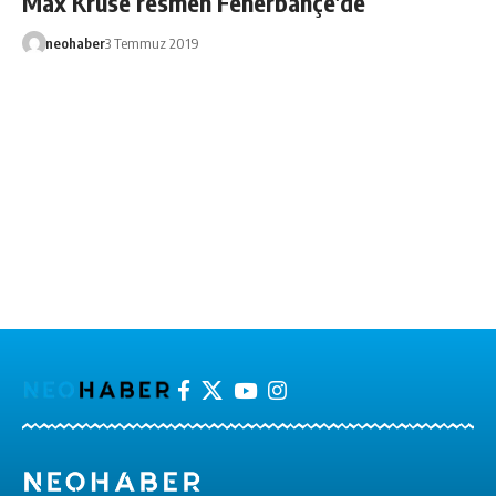
Max Kruse resmen Fenerbahçe’de
neohaber
3 Temmuz 2019