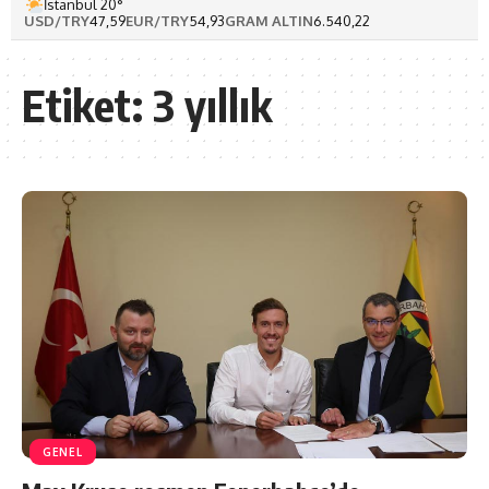
İstanbul 20°
USD/TRY
47,59
EUR/TRY
54,93
GRAM ALTIN
6.540,22
Etiket:
3 yıllık
GENEL