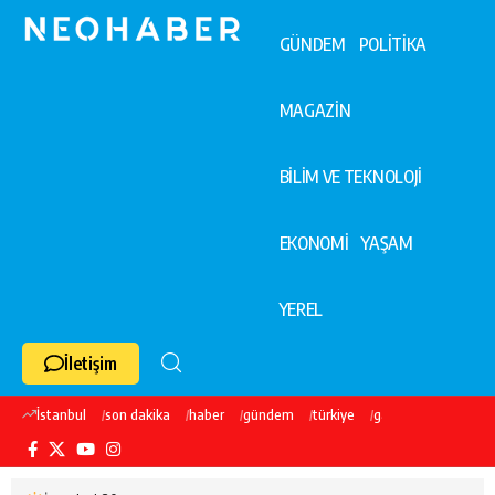
GÜNDEM
POLİTİKA
MAGAZİN
BİLİM VE TEKNOLOJİ
EKONOMİ
YAŞAM
YEREL
İletişim
İstanbul
son dakika
haber
gündem
türkiye
galatasaray
ekre