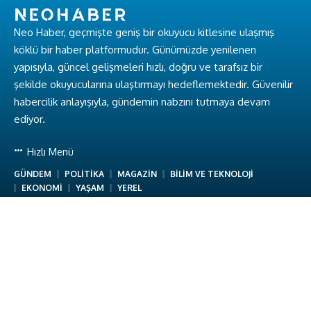
Neo Haber, geçmişte geniş bir okuyucu kitlesine ulaşmış
köklü bir haber platformudur. Günümüzde yenilenen
yapısıyla, güncel gelişmeleri hızlı, doğru ve tarafsız bir
şekilde okuyucularına ulaştırmayı hedeflemektedir. Güvenilir
habercilik anlayışıyla, gündemin nabzını tutmaya devam
ediyor.
Hızlı Menü
GÜNDEM
POLİTİKA
MAGAZİN
BİLİM VE TEKNOLOJİ
EKONOMİ
YAŞAM
YEREL
Hakkımızda
Hakkımızda
Ekibimiz
Gizlilik Politikası
Kullanım Koşulları
İletişim
Neo Haber © Baykuş Medya. Tüm Hakları Saklıdır.