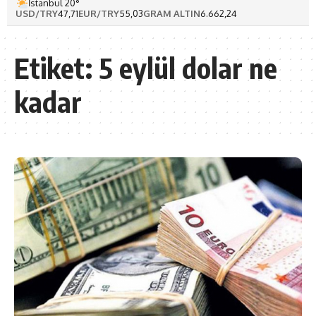
İstanbul 20°
USD/TRY
47,71
EUR/TRY
55,03
GRAM ALTIN
6.662,24
Etiket:
5 eylül dolar ne
kadar