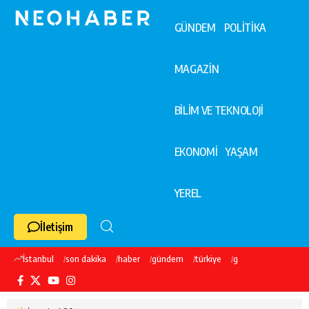
GÜNDEM
POLİTİKA
MAGAZİN
BİLİM VE TEKNOLOJİ
EKONOMİ
YAŞAM
YEREL
İletişim
İstanbul
son dakika
haber
gündem
türkiye
galatasaray
ekre