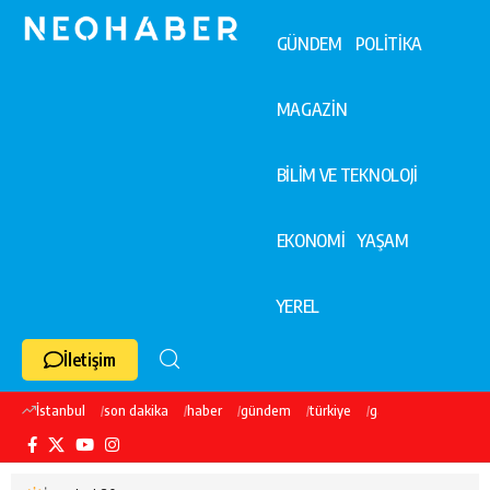
GÜNDEM
POLİTİKA
MAGAZİN
BİLİM VE TEKNOLOJİ
EKONOMİ
YAŞAM
YEREL
İletişim
İstanbul
son dakika
haber
gündem
türkiye
galatasaray
ekre