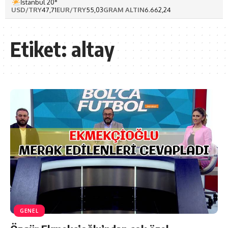
İstanbul 20°
USD/TRY
47,71
EUR/TRY
55,03
GRAM ALTIN
6.662,24
Etiket:
altay
GENEL