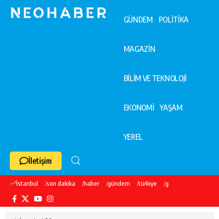
GÜNDEM
POLİTİKA
MAGAZİN
BİLİM VE TEKNOLOJİ
EKONOMİ
YAŞAM
YEREL
İletişim
İstanbul
son dakika
haber
gündem
türkiye
galatasaray
ekre