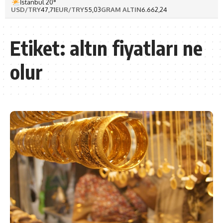
İstanbul 20°
USD/TRY
47,71
EUR/TRY
55,03
GRAM ALTIN
6.662,24
Etiket:
altın fiyatları ne
olur