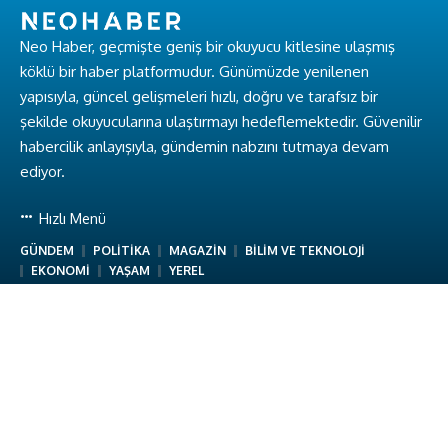
Neo Haber, geçmişte geniş bir okuyucu kitlesine ulaşmış
köklü bir haber platformudur. Günümüzde yenilenen
yapısıyla, güncel gelişmeleri hızlı, doğru ve tarafsız bir
şekilde okuyucularına ulaştırmayı hedeflemektedir. Güvenilir
habercilik anlayışıyla, gündemin nabzını tutmaya devam
ediyor.
Hızlı Menü
GÜNDEM
POLİTİKA
MAGAZİN
BİLİM VE TEKNOLOJİ
EKONOMİ
YAŞAM
YEREL
Hakkımızda
Hakkımızda
Ekibimiz
Gizlilik Politikası
Kullanım Koşulları
İletişim
Neo Haber © Baykuş Medya. Tüm Hakları Saklıdır.