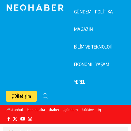
GÜNDEM
POLİTİKA
MAGAZİN
BİLİM VE TEKNOLOJİ
EKONOMİ
YAŞAM
YEREL
İletişim
İstanbul
son dakika
haber
gündem
türkiye
galatasaray
ekre