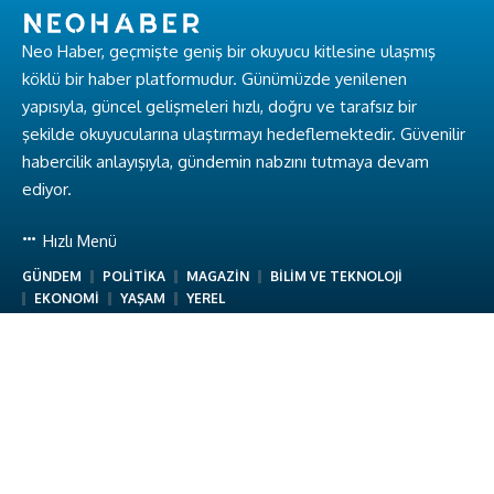
Neo Haber, geçmişte geniş bir okuyucu kitlesine ulaşmış
köklü bir haber platformudur. Günümüzde yenilenen
yapısıyla, güncel gelişmeleri hızlı, doğru ve tarafsız bir
şekilde okuyucularına ulaştırmayı hedeflemektedir. Güvenilir
habercilik anlayışıyla, gündemin nabzını tutmaya devam
ediyor.
Hızlı Menü
GÜNDEM
POLİTİKA
MAGAZİN
BİLİM VE TEKNOLOJİ
EKONOMİ
YAŞAM
YEREL
Hakkımızda
Hakkımızda
Ekibimiz
Gizlilik Politikası
Kullanım Koşulları
İletişim
Neo Haber © Baykuş Medya. Tüm Hakları Saklıdır.