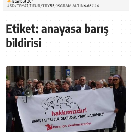
İstanbul 20°
USD/TRY
47,71
EUR/TRY
55,03
GRAM ALTIN
6.662,24
Etiket:
anayasa barış
bildirisi