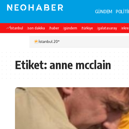
GÜNDEM
POLİTİ
İstanbul
son dakika
haber
gündem
türkiye
galatasaray
ekr
İstanbul 20°
Etiket:
anne mcclain