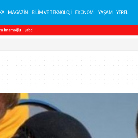
KA
MAGAZİN
BİLİM VE TEKNOLOJİ
EKONOMİ
YAŞAM
YEREL
em imamoğlu
abd