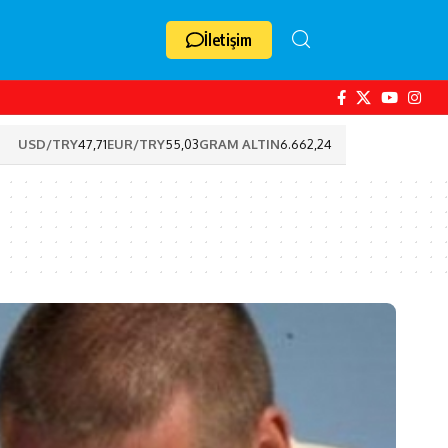
İletişim
USD/TRY
47,71
EUR/TRY
55,03
GRAM ALTIN
6.662,24