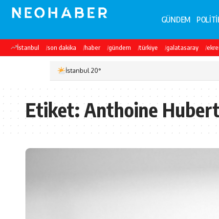
GÜNDEM
POLİTİ
İstanbul
son dakika
haber
gündem
türkiye
galatasaray
ekr
İstanbul 20°
Etiket:
Anthoine Huber