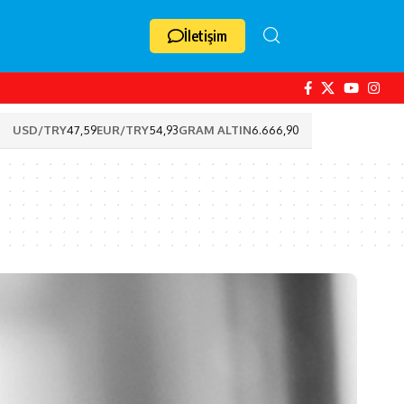
İletişim
USD/TRY
47,59
EUR/TRY
54,93
GRAM ALTIN
6.666,90