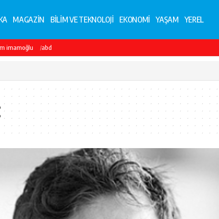
KA
MAGAZİN
BİLİM VE TEKNOLOJİ
EKONOMİ
YAŞAM
YEREL
em imamoğlu
abd
t