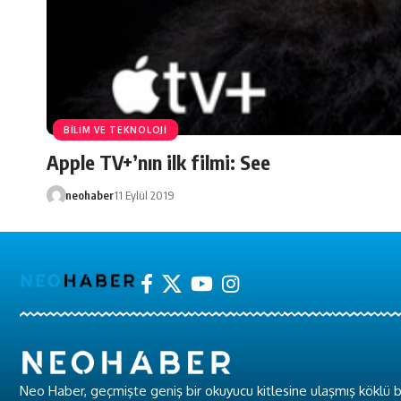
BİLİM VE TEKNOLOJİ
Apple TV+’nın ilk filmi: See
neohaber
11 Eylül 2019
Neo Haber, geçmişte geniş bir okuyucu kitlesine ulaşmış köklü b