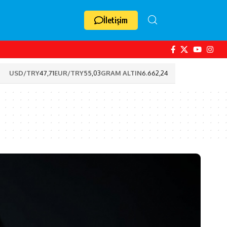
İletişim
USD/TRY
47,71
EUR/TRY
55,03
GRAM ALTIN
6.662,24