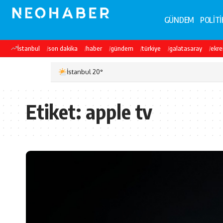
GÜNDEM
POLİTİ
İstanbul
son dakika
haber
gündem
türkiye
galatasaray
ekr
İstanbul 20°
Etiket:
apple tv