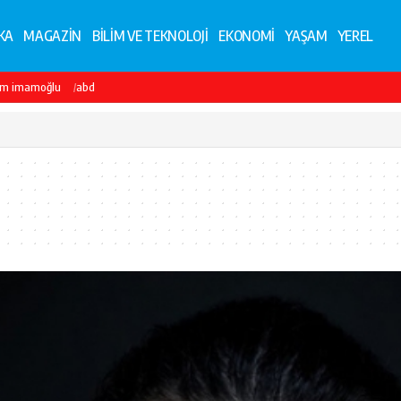
KA
MAGAZİN
BİLİM VE TEKNOLOJİ
EKONOMİ
YAŞAM
YEREL
em imamoğlu
abd