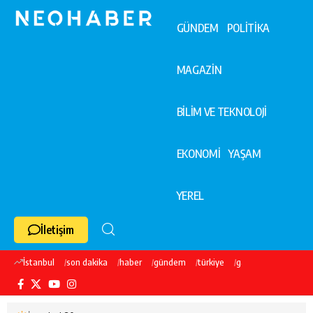
GÜNDEM
POLİTİKA
MAGAZİN
BİLİM VE TEKNOLOJİ
EKONOMİ
YAŞAM
YEREL
İletişim
İstanbul
son dakika
haber
gündem
türkiye
galatasaray
ekre