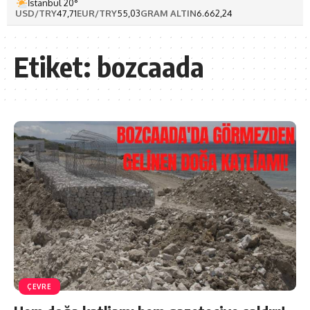
İstanbul 20°
USD/TRY
47,71
EUR/TRY
55,03
GRAM ALTIN
6.662,24
Etiket:
bozcaada
ÇEVRE