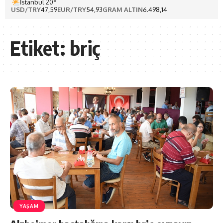
İstanbul 20°
USD/TRY
47,59
EUR/TRY
54,93
GRAM ALTIN
6.498,14
Etiket:
briç
YAŞAM