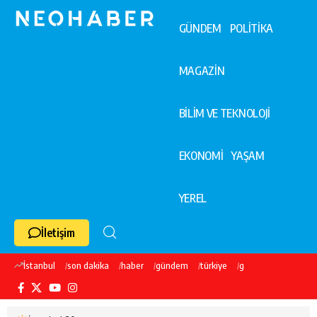
GÜNDEM
POLİTİKA
MAGAZİN
BİLİM VE TEKNOLOJİ
EKONOMİ
YAŞAM
YEREL
İletişim
İstanbul
son dakika
haber
gündem
türkiye
galatasaray
ekre