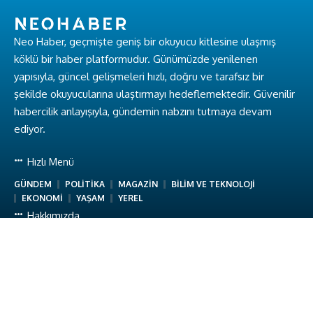
Neo Haber, geçmişte geniş bir okuyucu kitlesine ulaşmış
köklü bir haber platformudur. Günümüzde yenilenen
yapısıyla, güncel gelişmeleri hızlı, doğru ve tarafsız bir
şekilde okuyucularına ulaştırmayı hedeflemektedir. Güvenilir
habercilik anlayışıyla, gündemin nabzını tutmaya devam
ediyor.
Hızlı Menü
GÜNDEM
POLİTİKA
MAGAZİN
BİLİM VE TEKNOLOJİ
EKONOMİ
YAŞAM
YEREL
Hakkımızda
Hakkımızda
Ekibimiz
Gizlilik Politikası
Kullanım Koşulları
İletişim
Neo Haber © Baykuş Medya. Tüm Hakları Saklıdır.