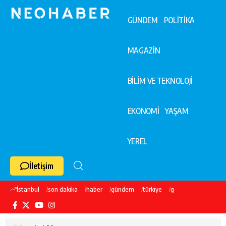
GÜNDEM
POLİTİKA
MAGAZİN
BİLİM VE TEKNOLOJİ
EKONOMİ
YAŞAM
YEREL
İletişim
İstanbul
son dakika
haber
gündem
türkiye
galatasaray
ekre