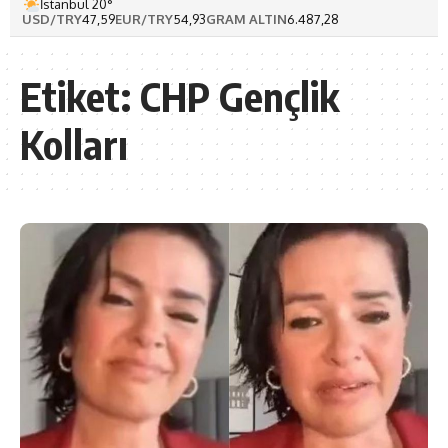
İstanbul 20°
USD/TRY
47,59
EUR/TRY
54,93
GRAM ALTIN
6.487,28
Etiket:
CHP Gençlik
Kolları