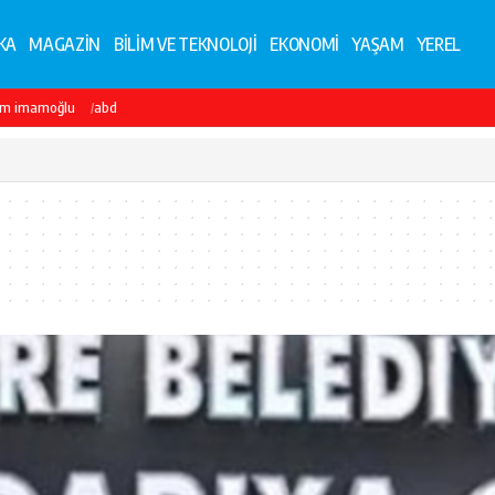
KA
MAGAZİN
BİLİM VE TEKNOLOJİ
EKONOMİ
YAŞAM
YEREL
em imamoğlu
abd