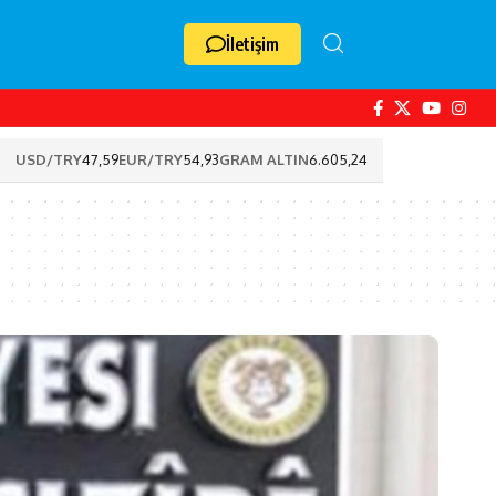
İletişim
USD/TRY
47,59
EUR/TRY
54,93
GRAM ALTIN
6.605,24