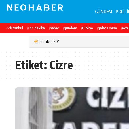
GÜNDEM
POLİTİ
İstanbul
son dakika
haber
gündem
türkiye
galatasaray
ekr
İstanbul 20°
Etiket:
Cizre