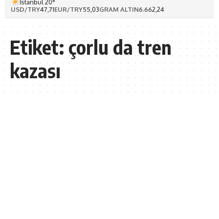
İstanbul 20°
USD/TRY
47,71
EUR/TRY
55,03
GRAM ALTIN
6.662,24
Etiket:
çorlu da tren
kazası