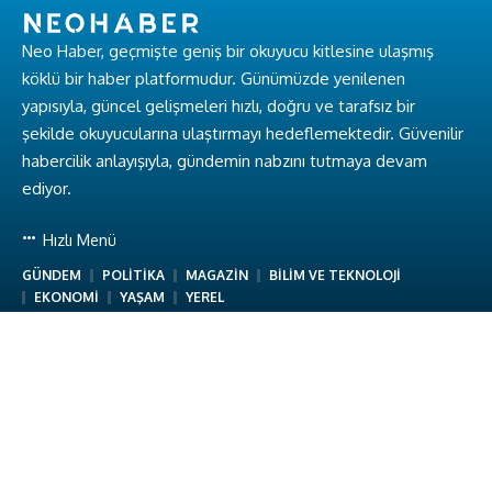
Neo Haber, geçmişte geniş bir okuyucu kitlesine ulaşmış
köklü bir haber platformudur. Günümüzde yenilenen
yapısıyla, güncel gelişmeleri hızlı, doğru ve tarafsız bir
şekilde okuyucularına ulaştırmayı hedeflemektedir. Güvenilir
habercilik anlayışıyla, gündemin nabzını tutmaya devam
ediyor.
Hızlı Menü
GÜNDEM
POLİTİKA
MAGAZİN
BİLİM VE TEKNOLOJİ
EKONOMİ
YAŞAM
YEREL
Hakkımızda
Hakkımızda
Ekibimiz
Gizlilik Politikası
Kullanım Koşulları
İletişim
Neo Haber © Baykuş Medya. Tüm Hakları Saklıdır.