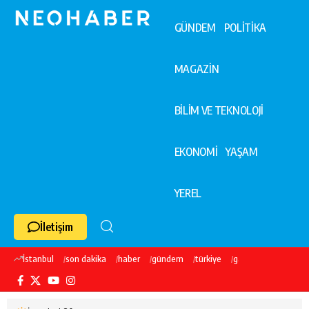
GÜNDEM
POLİTİKA
MAGAZİN
BİLİM VE TEKNOLOJİ
EKONOMİ
YAŞAM
YEREL
İletişim
İstanbul
son dakika
haber
gündem
türkiye
galatasaray
ekre