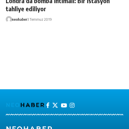
Londra’da bomba ihtimali: Bir istasyon
tahliye ediliyor
neohaber
3 Temmuz 2019