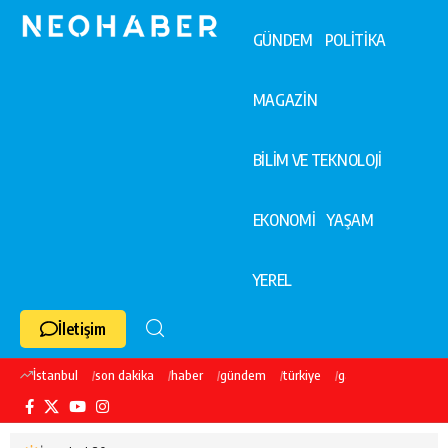
GÜNDEM
POLİTİKA
MAGAZİN
BİLİM VE TEKNOLOJİ
EKONOMİ
YAŞAM
YEREL
İletişim
İstanbul
son dakika
haber
gündem
türkiye
galatasaray
ekre