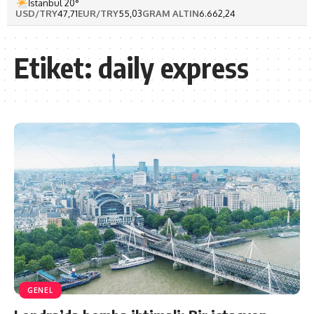
İstanbul 20°
USD/TRY
47,71
EUR/TRY
55,03
GRAM ALTIN
6.662,24
Etiket:
daily express
GENEL