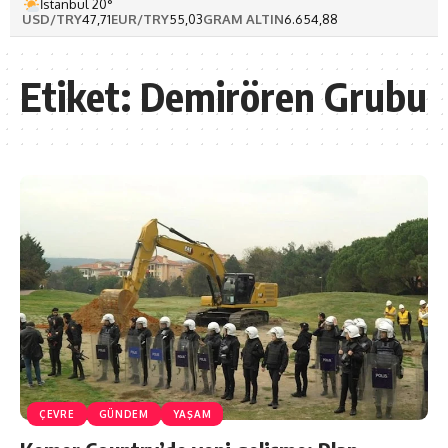
İstanbul 20°
USD/TRY
47,71
EUR/TRY
55,03
GRAM ALTIN
6.654,88
Etiket:
Demirören Grubu
ÇEVRE
GÜNDEM
YAŞAM