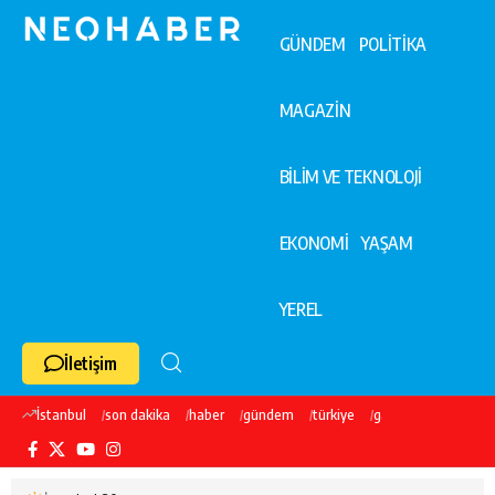
GÜNDEM
POLİTİKA
MAGAZİN
BİLİM VE TEKNOLOJİ
EKONOMİ
YAŞAM
YEREL
İletişim
İstanbul
son dakika
haber
gündem
türkiye
galatasaray
ekre