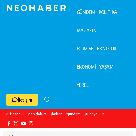
GÜNDEM
POLİTİKA
MAGAZİN
BİLİM VE TEKNOLOJİ
EKONOMİ
YAŞAM
YEREL
İletişim
İstanbul
son dakika
haber
gündem
türkiye
galatasaray
ekre