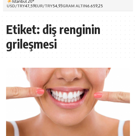
İstanbul 20°
USD/TRY
47,59
EUR/TRY
54,93
GRAM ALTIN
6.659,25
Etiket:
diş renginin
grileşmesi