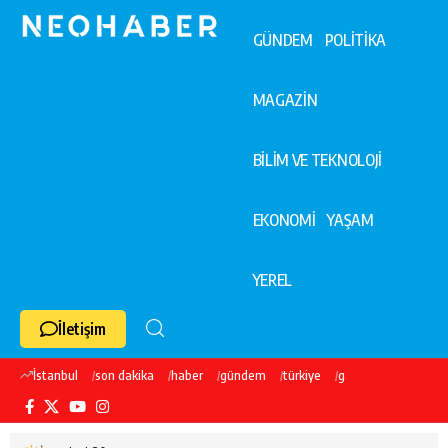
GÜNDEM
POLİTİKA
MAGAZİN
BİLİM VE TEKNOLOJİ
EKONOMİ
YAŞAM
YEREL
İletişim
İstanbul
son dakika
haber
gündem
türkiye
galatasaray
ekre