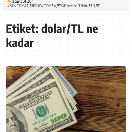
İstanbul 20°
USD/TRY
47,58
EUR/TRY
54,97
GRAM ALTIN
6.570,97
Etiket:
dolar/TL ne
kadar