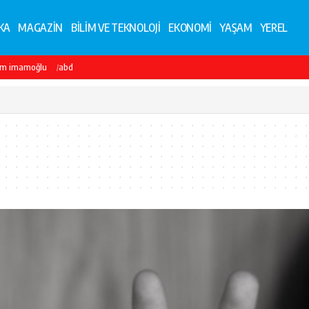
KA
MAGAZİN
BİLİM VE TEKNOLOJİ
EKONOMİ
YAŞAM
YEREL
em imamoğlu
abd