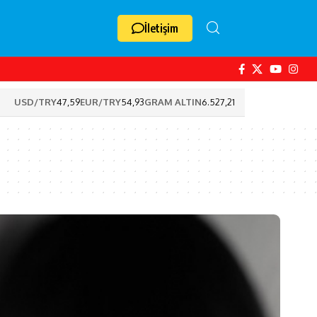
İletişim
USD/TRY
47,59
EUR/TRY
54,93
GRAM ALTIN
6.527,21