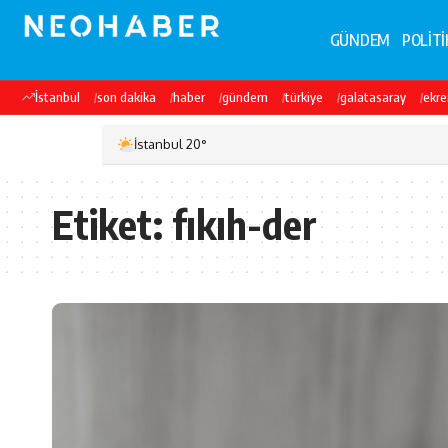
GÜNDEM
POLİTİ
İstanbul
son dakika
haber
gündem
türkiye
galatasaray
ekr
İstanbul 20°
Etiket:
fıkıh-der