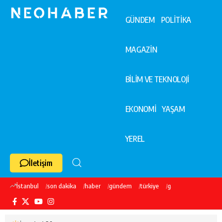
GÜNDEM
POLİTİKA
MAGAZİN
BİLİM VE TEKNOLOJİ
EKONOMİ
YAŞAM
YEREL
İletişim
İstanbul
son dakika
haber
gündem
türkiye
galatasaray
ekre