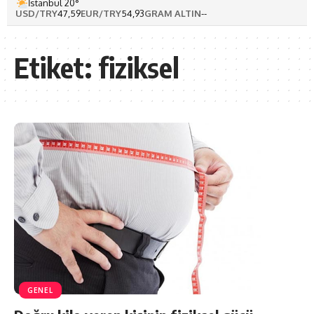
İstanbul 20°
USD/TRY
47,59
EUR/TRY
54,93
GRAM ALTIN
--
Etiket:
fiziksel
GENEL