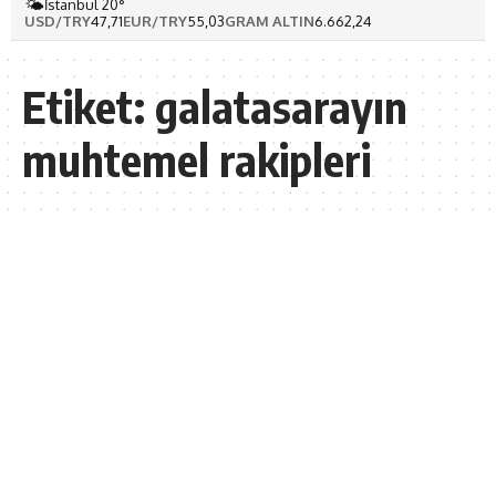
🌤️
İstanbul 20°
USD/TRY
47,71
EUR/TRY
55,03
GRAM ALTIN
6.662,24
Etiket:
galatasarayın
muhtemel rakipleri