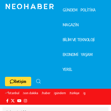
GÜNDEM
POLİTİKA
MAGAZİN
BİLİM VE TEKNOLOJİ
EKONOMİ
YAŞAM
YEREL
İletişim
İstanbul
son dakika
haber
gündem
türkiye
galatasaray
ekre