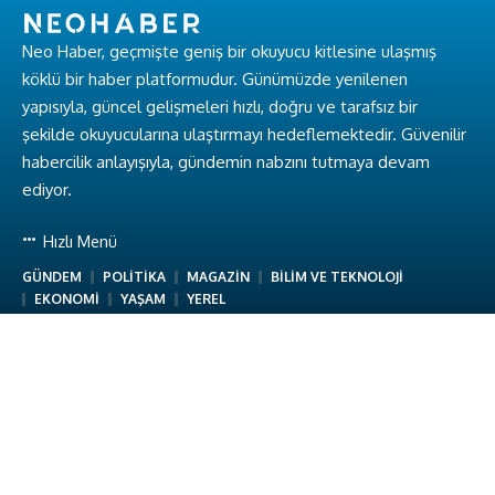
Neo Haber, geçmişte geniş bir okuyucu kitlesine ulaşmış
köklü bir haber platformudur. Günümüzde yenilenen
yapısıyla, güncel gelişmeleri hızlı, doğru ve tarafsız bir
şekilde okuyucularına ulaştırmayı hedeflemektedir. Güvenilir
habercilik anlayışıyla, gündemin nabzını tutmaya devam
ediyor.
Hızlı Menü
GÜNDEM
POLİTİKA
MAGAZİN
BİLİM VE TEKNOLOJİ
EKONOMİ
YAŞAM
YEREL
Hakkımızda
Hakkımızda
Ekibimiz
Gizlilik Politikası
Kullanım Koşulları
İletişim
Neo Haber © Baykuş Medya. Tüm Hakları Saklıdır.