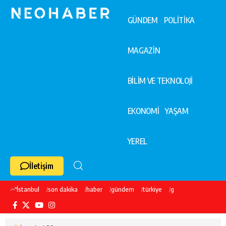
GÜNDEM
POLİTİKA
MAGAZİN
BİLİM VE TEKNOLOJİ
EKONOMİ
YAŞAM
YEREL
İletişim
İstanbul
son dakika
haber
gündem
türkiye
galatasaray
ekre