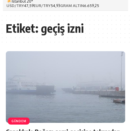
İstanbul 20°
USD/TRY
47,59
EUR/TRY
54,93
GRAM ALTIN
6.659,25
Etiket:
geçiş izni
GÜNDEM