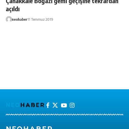
Çanakkale Boğazı gemi geçişine tekrardan
açıldı
neohaber
11 Temmuz 2019