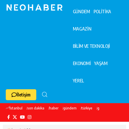
GÜNDEM
POLİTİKA
MAGAZİN
BİLİM VE TEKNOLOJİ
EKONOMİ
YAŞAM
YEREL
İletişim
İstanbul
son dakika
haber
gündem
türkiye
galatasaray
ekre