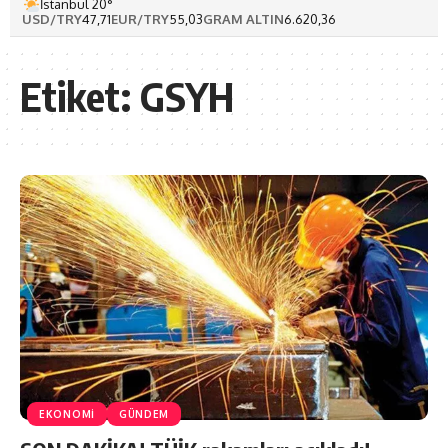
İstanbul 20°
USD/TRY
47,71
EUR/TRY
55,03
GRAM ALTIN
6.620,36
Etiket:
GSYH
EKONOMİ
GÜNDEM