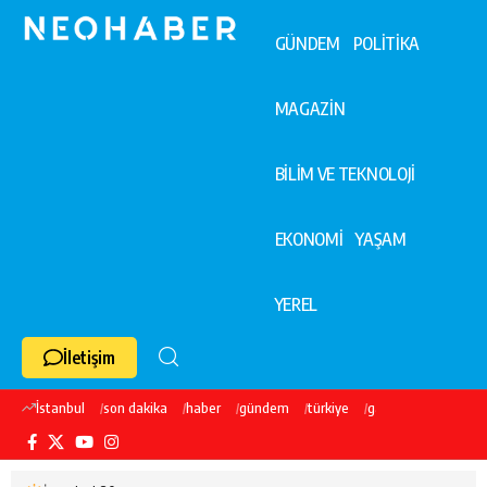
GÜNDEM
POLİTİKA
MAGAZİN
BİLİM VE TEKNOLOJİ
EKONOMİ
YAŞAM
YEREL
İletişim
İstanbul
son dakika
haber
gündem
türkiye
galatasaray
ekre