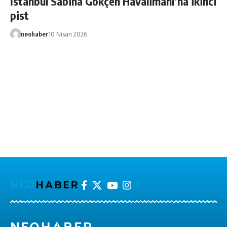
İstanbul Sabiha Gökçen Havalimanı’na ikinci
pist
neohaber
10 Nisan 2026