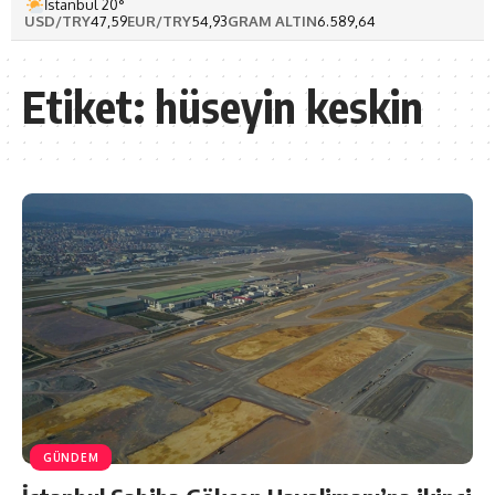
İstanbul 20°
USD/TRY
47,59
EUR/TRY
54,93
GRAM ALTIN
6.589,64
Etiket:
hüseyin keskin
GÜNDEM