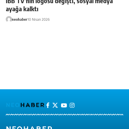
İBB TV’nin logosu değişti, sosyal medya
ayağa kalktı
neohaber
10 Nisan 2026