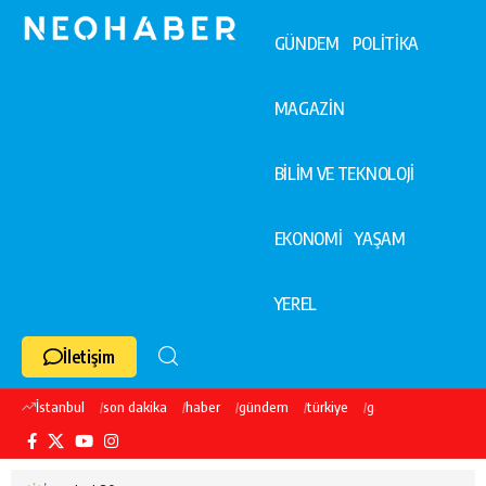
GÜNDEM
POLİTİKA
MAGAZİN
BİLİM VE TEKNOLOJİ
EKONOMİ
YAŞAM
YEREL
İletişim
İstanbul
son dakika
haber
gündem
türkiye
galatasaray
ekre