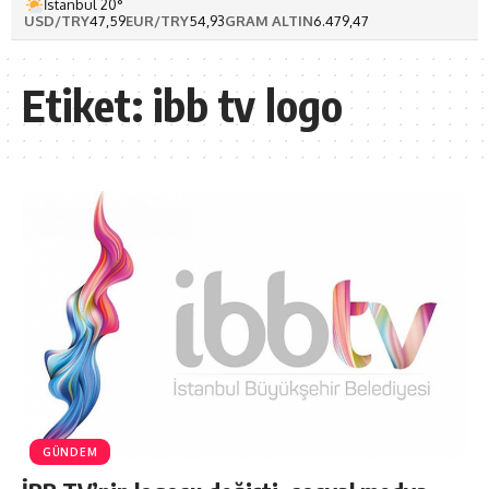
İstanbul 20°
USD/TRY
47,59
EUR/TRY
54,93
GRAM ALTIN
6.479,47
Etiket:
ibb tv logo
GÜNDEM