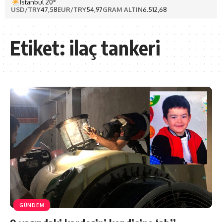
İstanbul 20°
USD/TRY
47,58
EUR/TRY
54,97
GRAM ALTIN
6.512,68
Etiket:
ilaç tankeri
GÜNDEM