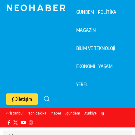
GÜNDEM
POLİTİKA
MAGAZİN
BİLİM VE TEKNOLOJİ
EKONOMİ
YAŞAM
YEREL
İletişim
İstanbul
son dakika
haber
gündem
türkiye
galatasaray
ekre