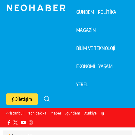
GÜNDEM
POLİTİKA
MAGAZİN
BİLİM VE TEKNOLOJİ
EKONOMİ
YAŞAM
YEREL
İletişim
İstanbul
son dakika
haber
gündem
türkiye
galatasaray
ekre