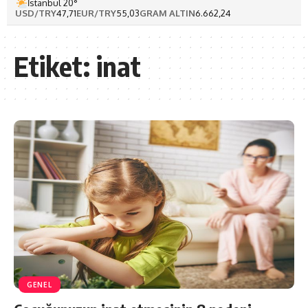
İstanbul 20°
USD/TRY
47,71
EUR/TRY
55,03
GRAM ALTIN
6.662,24
Etiket:
inat
GENEL