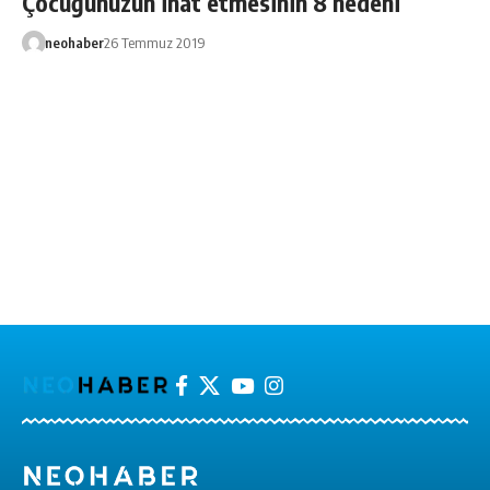
Çocuğunuzun inat etmesinin 8 nedeni
neohaber
26 Temmuz 2019