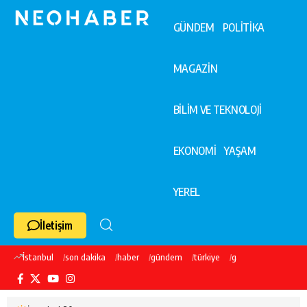
GÜNDEM
POLİTİKA
MAGAZİN
BİLİM VE TEKNOLOJİ
EKONOMİ
YAŞAM
YEREL
İletişim
İstanbul
son dakika
haber
gündem
türkiye
galatasaray
ekre