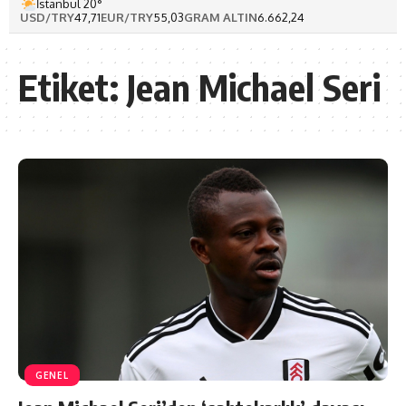
İstanbul 20°
USD/TRY
47,71
EUR/TRY
55,03
GRAM ALTIN
6.662,24
Etiket:
Jean Michael Seri
GENEL