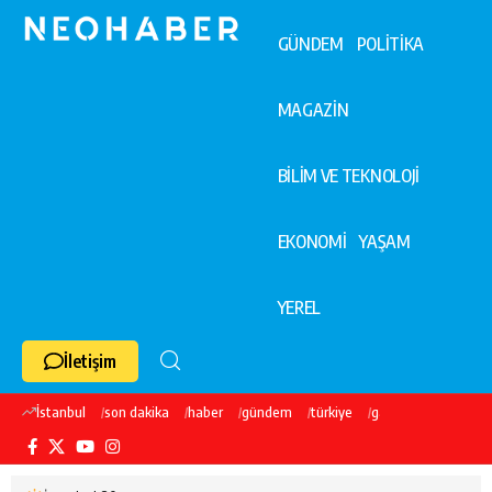
GÜNDEM
POLİTİKA
MAGAZİN
BİLİM VE TEKNOLOJİ
EKONOMİ
YAŞAM
YEREL
İletişim
İstanbul
son dakika
haber
gündem
türkiye
galatasaray
ekre