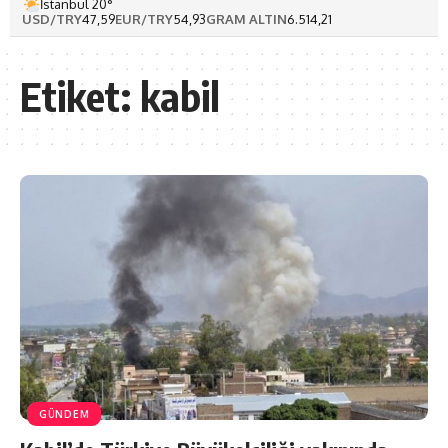
İstanbul 20°
USD/TRY
47,59
EUR/TRY
54,93
GRAM ALTIN
6.514,21
Etiket:
kabil
GÜNDEM