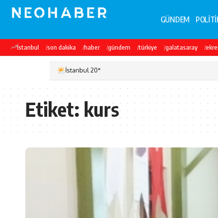
GÜNDEM
POLİTİ
İstanbul
son dakika
haber
gündem
türkiye
galatasaray
ekr
İstanbul 20°
Etiket:
kurs