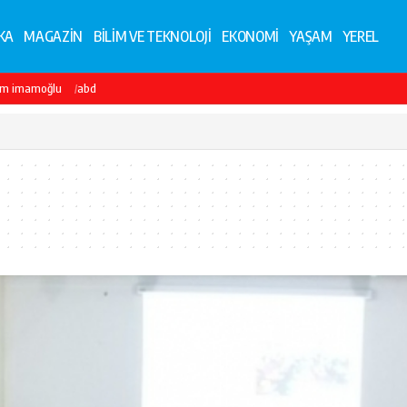
KA
MAGAZİN
BİLİM VE TEKNOLOJİ
EKONOMİ
YAŞAM
YEREL
em imamoğlu
abd