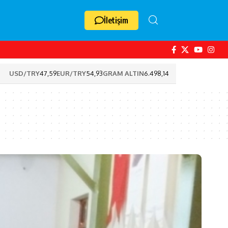
İletişim
USD/TRY
47,59
EUR/TRY
54,93
GRAM ALTIN
6.498,14