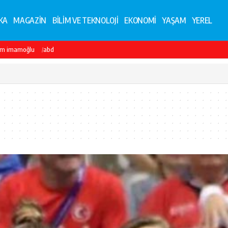
KA
MAGAZİN
BİLİM VE TEKNOLOJİ
EKONOMİ
YAŞAM
YEREL
em imamoğlu
abd