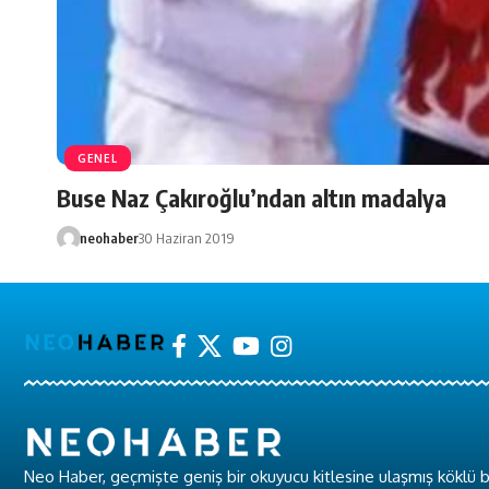
GENEL
Buse Naz Çakıroğlu’ndan altın madalya
neohaber
30 Haziran 2019
Neo Haber, geçmişte geniş bir okuyucu kitlesine ulaşmış köklü b