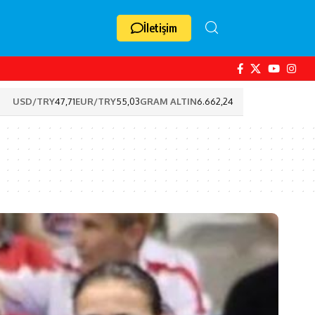
İletişim
USD/TRY
47,71
EUR/TRY
55,03
GRAM ALTIN
6.662,24