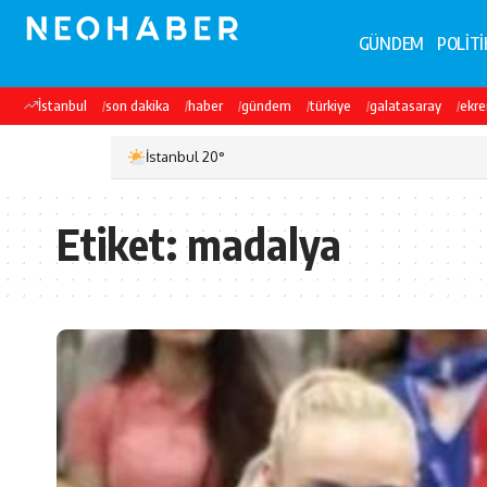
GÜNDEM
POLİTİ
İstanbul
son dakika
haber
gündem
türkiye
galatasaray
ekr
İstanbul 20°
Etiket:
madalya