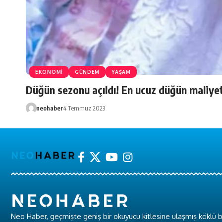
EKONOMİ
GÜNDEM
YAŞAM
Düğün sezonu açıldı! En ucuz düğün maliye
neohaber
4 Temmuz 2023
Neo Haber, geçmişte geniş bir okuyucu kitlesine ulaşmış köklü b