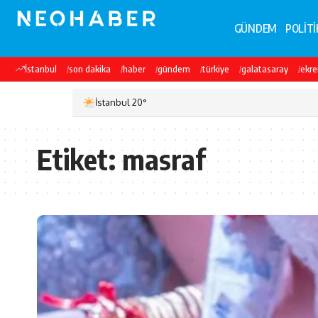
GÜNDEM
POLİTİ
İstanbul
son dakika
haber
gündem
türkiye
galatasaray
ekr
İstanbul 20°
Etiket:
masraf