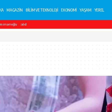
KA
MAGAZİN
BİLİM VE TEKNOLOJİ
EKONOMİ
YAŞAM
YEREL
em imamoğlu
abd