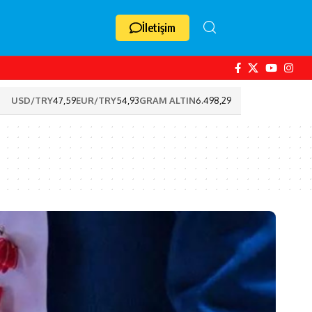
İletişim
USD/TRY
47,59
EUR/TRY
54,93
GRAM ALTIN
6.498,29