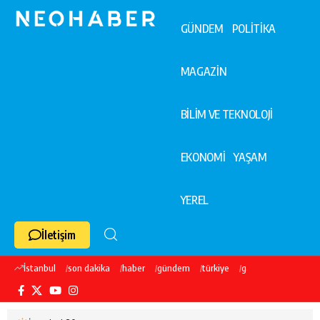
GÜNDEM
POLİTİKA
MAGAZİN
BİLİM VE TEKNOLOJİ
EKONOMİ
YAŞAM
YEREL
İletişim
İstanbul
son dakika
haber
gündem
türkiye
galatasaray
ekre