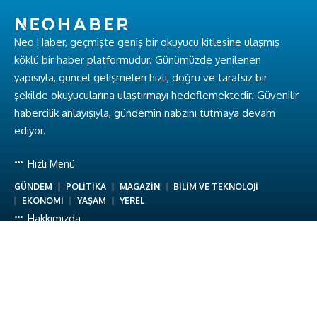
Neo Haber, geçmişte geniş bir okuyucu kitlesine ulaşmış
köklü bir haber platformudur. Günümüzde yenilenen
yapısıyla, güncel gelişmeleri hızlı, doğru ve tarafsız bir
şekilde okuyucularına ulaştırmayı hedeflemektedir. Güvenilir
habercilik anlayışıyla, gündemin nabzını tutmaya devam
ediyor.
Hızlı Menü
GÜNDEM
POLİTİKA
MAGAZİN
BİLİM VE TEKNOLOJİ
EKONOMİ
YAŞAM
YEREL
Hakkımızda
Hakkımızda
Ekibimiz
Gizlilik Politikası
Kullanım Koşulları
İletişim
Neo Haber © Baykuş Medya. Tüm Hakları Saklıdır.