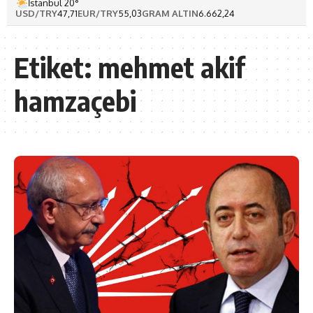
İstanbul 20°
USD/TRY
47,71
EUR/TRY
55,03
GRAM ALTIN
6.662,24
Etiket:
mehmet akif
hamzaçebi