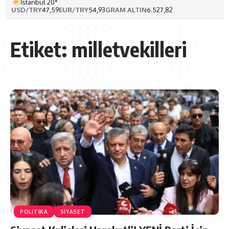
İstanbul 20°
USD/TRY
47,59
EUR/TRY
54,93
GRAM ALTIN
6.527,82
Etiket:
milletvekilleri
POLİTİKA
SIYASET