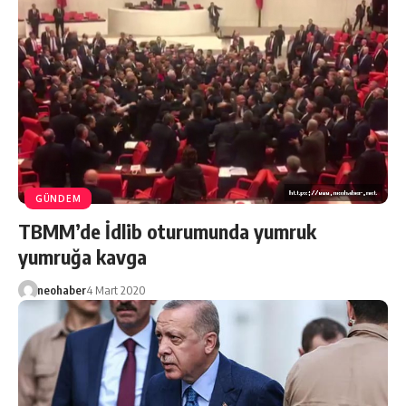
GÜNDEM
TBMM’de İdlib oturumunda yumruk
yumruğa kavga
neohaber
4 Mart 2020