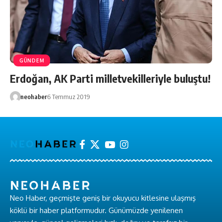
GÜNDEM
Erdoğan, AK Parti milletvekilleriyle buluştu!
neohaber
6 Temmuz 2019
Neo Haber, geçmişte geniş bir okuyucu kitlesine ulaşmış
köklü bir haber platformudur. Günümüzde yenilenen