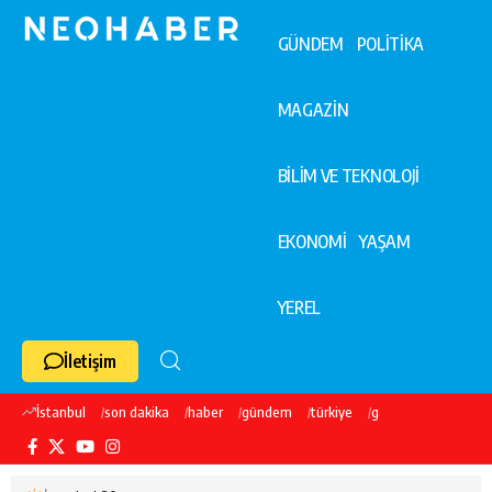
GÜNDEM
POLİTİKA
MAGAZİN
BİLİM VE TEKNOLOJİ
EKONOMİ
YAŞAM
YEREL
İletişim
İstanbul
son dakika
haber
gündem
türkiye
galatasaray
ekre