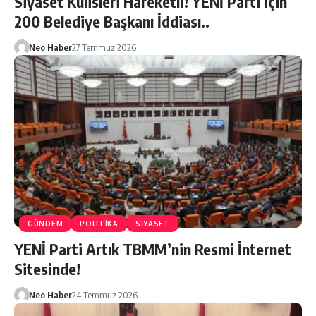
Siyaset Kulisleri Hareketli! YENİ Parti İçin
200 Belediye Başkanı İddiası..
Neo Haber
27 Temmuz 2026
GÜNDEM
POLİTİKA
SIYASET
YENİ Parti Artık TBMM’nin Resmi İnternet
Sitesinde!
Neo Haber
24 Temmuz 2026