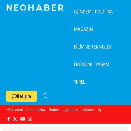
GÜNDEM
POLİTİKA
MAGAZİN
BİLİM VE TEKNOLOJİ
EKONOMİ
YAŞAM
YEREL
İletişim
İstanbul
son dakika
haber
gündem
türkiye
galatasaray
ekre