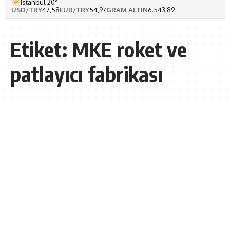
İstanbul 20°
USD/TRY
47,58
EUR/TRY
54,97
GRAM ALTIN
6.543,89
Etiket:
MKE roket ve
patlayıcı fabrikası