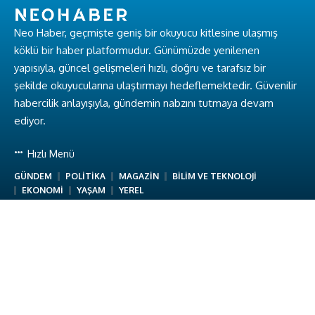
Neo Haber, geçmişte geniş bir okuyucu kitlesine ulaşmış
köklü bir haber platformudur. Günümüzde yenilenen
yapısıyla, güncel gelişmeleri hızlı, doğru ve tarafsız bir
şekilde okuyucularına ulaştırmayı hedeflemektedir. Güvenilir
habercilik anlayışıyla, gündemin nabzını tutmaya devam
ediyor.
Hızlı Menü
GÜNDEM
POLİTİKA
MAGAZİN
BİLİM VE TEKNOLOJİ
EKONOMİ
YAŞAM
YEREL
Hakkımızda
Hakkımızda
Ekibimiz
Gizlilik Politikası
Kullanım Koşulları
İletişim
Neo Haber © Baykuş Medya. Tüm Hakları Saklıdır.