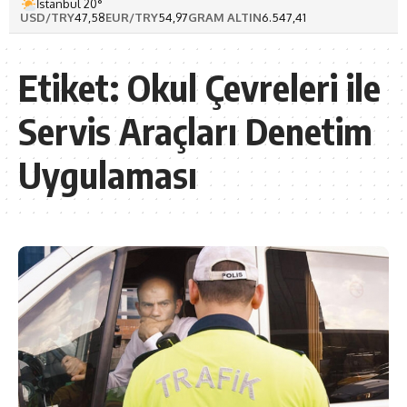
İstanbul 20°
USD/TRY
47,58
EUR/TRY
54,97
GRAM ALTIN
6.547,41
Etiket:
Okul Çevreleri ile
Servis Araçları Denetim
Uygulaması