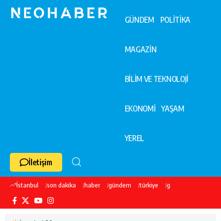
GÜNDEM
POLİTİKA
MAGAZİN
BİLİM VE TEKNOLOJİ
EKONOMİ
YAŞAM
YEREL
İletişim
İstanbul
son dakika
haber
gündem
türkiye
galatasaray
ekre