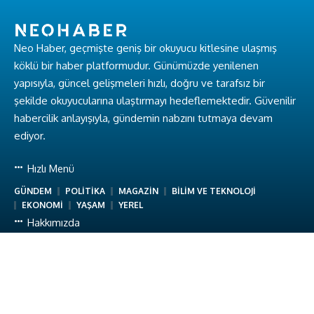
Neo Haber, geçmişte geniş bir okuyucu kitlesine ulaşmış
köklü bir haber platformudur. Günümüzde yenilenen
yapısıyla, güncel gelişmeleri hızlı, doğru ve tarafsız bir
şekilde okuyucularına ulaştırmayı hedeflemektedir. Güvenilir
habercilik anlayışıyla, gündemin nabzını tutmaya devam
ediyor.
Hızlı Menü
GÜNDEM
POLİTİKA
MAGAZİN
BİLİM VE TEKNOLOJİ
EKONOMİ
YAŞAM
YEREL
Hakkımızda
Hakkımızda
Ekibimiz
Gizlilik Politikası
Kullanım Koşulları
İletişim
Neo Haber © Baykuş Medya. Tüm Hakları Saklıdır.