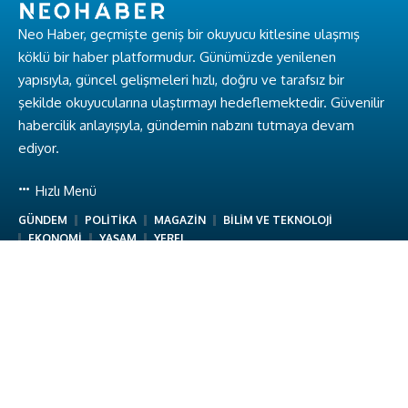
Neo Haber, geçmişte geniş bir okuyucu kitlesine ulaşmış
köklü bir haber platformudur. Günümüzde yenilenen
yapısıyla, güncel gelişmeleri hızlı, doğru ve tarafsız bir
şekilde okuyucularına ulaştırmayı hedeflemektedir. Güvenilir
habercilik anlayışıyla, gündemin nabzını tutmaya devam
ediyor.
Hızlı Menü
GÜNDEM
POLİTİKA
MAGAZİN
BİLİM VE TEKNOLOJİ
EKONOMİ
YAŞAM
YEREL
Hakkımızda
Hakkımızda
Ekibimiz
Gizlilik Politikası
Kullanım Koşulları
İletişim
Neo Haber © Baykuş Medya. Tüm Hakları Saklıdır.