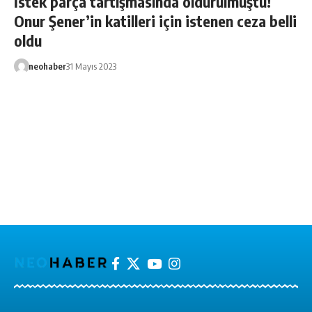
İstek parça tartışmasında öldürülmüştü!
Onur Şener’in katilleri için istenen ceza belli
oldu
neohaber
31 Mayıs 2023