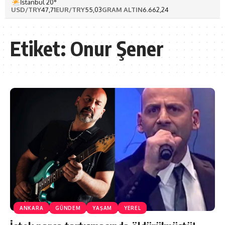
İstanbul 20°
USD/TRY
47,71
EUR/TRY
55,03
GRAM ALTIN
6.662,24
Etiket:
Onur Şener
ANKARA
GÜNDEM
YAŞAM
YEREL