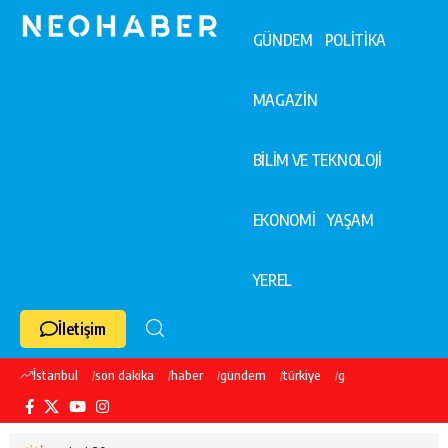
GÜNDEM
POLİTİKA
MAGAZİN
BİLİM VE TEKNOLOJİ
EKONOMİ
YAŞAM
YEREL
İletişim
İstanbul
son dakika
haber
gündem
türkiye
galatasaray
ekre