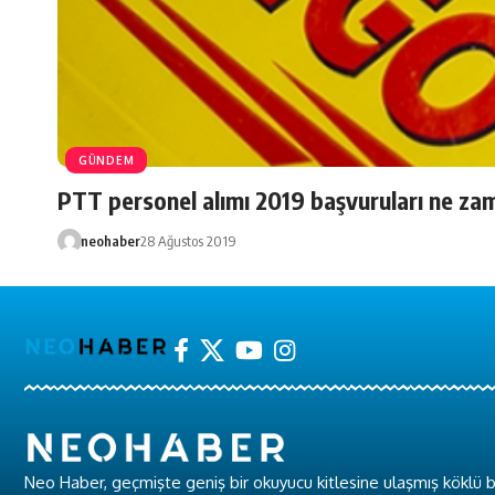
GÜNDEM
PTT personel alımı 2019 başvuruları ne za
neohaber
28 Ağustos 2019
Neo Haber, geçmişte geniş bir okuyucu kitlesine ulaşmış köklü b