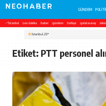
GÜNDEM
POLİTİ
İstanbul
son dakika
haber
gündem
türkiye
galatasaray
ekr
İstanbul 20°
Etiket:
PTT personel alı