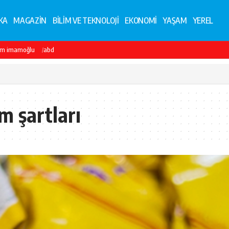
KA
MAGAZİN
BİLİM VE TEKNOLOJİ
EKONOMİ
YAŞAM
YEREL
em imamoğlu
abd
m şartları