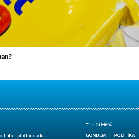
man?
Hızlı Menü
GÜNDEM
POLİTİKA
ir haber platformudur.