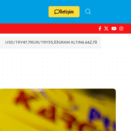
İletişim
USD/TRY
47,71
EUR/TRY
55,03
GRAM ALTIN
6.662,70