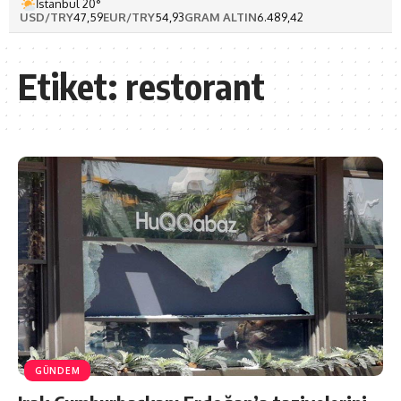
İstanbul 20°
USD/TRY
47,59
EUR/TRY
54,93
GRAM ALTIN
6.489,42
Etiket:
restorant
GÜNDEM