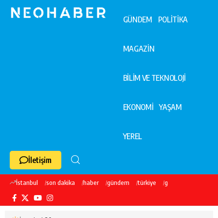
GÜNDEM
POLİTİKA
MAGAZİN
BİLİM VE TEKNOLOJİ
EKONOMİ
YAŞAM
YEREL
İletişim
İstanbul
son dakika
haber
gündem
türkiye
galatasaray
ekre