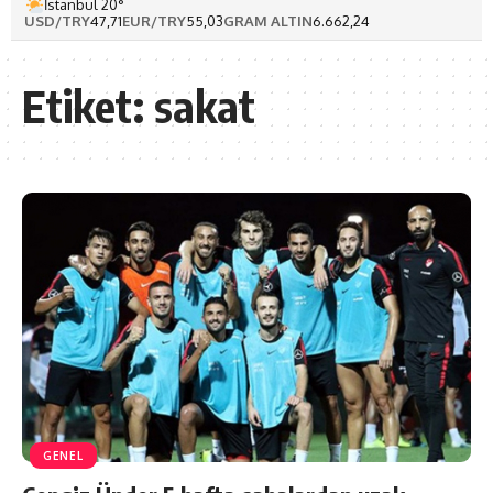
İstanbul 20°
USD/TRY
47,71
EUR/TRY
55,03
GRAM ALTIN
6.662,24
Etiket:
sakat
GENEL