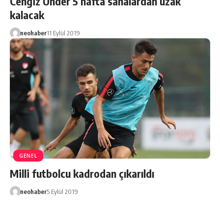
Cengiz Ünder 5 hafta sahalardan uzak
kalacak
neohaber
11 Eylül 2019
GENEL
Milli futbolcu kadrodan çıkarıldı
neohaber
5 Eylül 2019