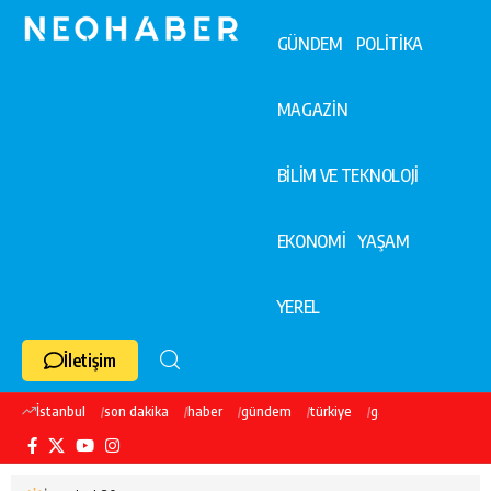
GÜNDEM
POLİTİKA
MAGAZİN
BİLİM VE TEKNOLOJİ
EKONOMİ
YAŞAM
YEREL
İletişim
İstanbul
son dakika
haber
gündem
türkiye
galatasaray
ekre