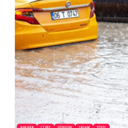
ANKARA
ÇEVRE
GÜNDEM
YAŞAM
YEREL