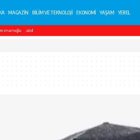
KA
MAGAZİN
BİLİM VE TEKNOLOJİ
EKONOMİ
YAŞAM
YEREL
em imamoğlu
abd