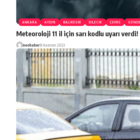
ANKARA
AYDIN
BALIKESİR
BİLECİK
ÇEVRE
GÜND
Meteoroloji 11 il için sarı kodlu uyarı verdi! 
neohaber
8 Haziran 2023