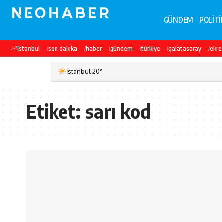
GÜNDEM
POLİTİ
İstanbul
son dakika
haber
gündem
türkiye
galatasaray
ekr
İstanbul 20°
Etiket:
sarı kod