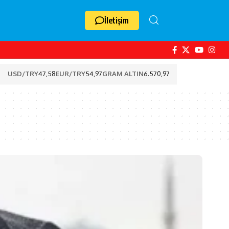
İletişim
USD/TRY
47,58
EUR/TRY
54,97
GRAM ALTIN
6.570,97