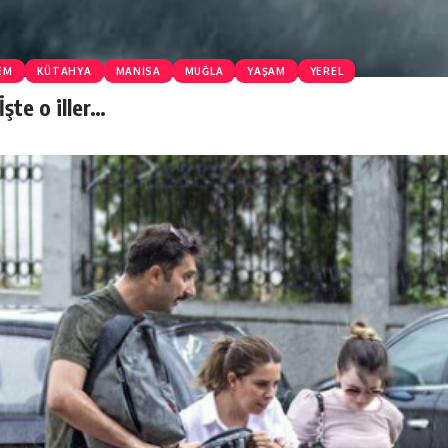
EM
KÜTAHYA
MANİSA
MUĞLA
YAŞAM
YEREL
İşte o iller…