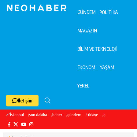
GÜNDEM
POLİTİKA
MAGAZİN
BİLİM VE TEKNOLOJİ
EKONOMİ
YAŞAM
YEREL
İletişim
İstanbul
son dakika
haber
gündem
türkiye
galatasaray
ekre