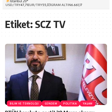
İstanbul 20°
USD/TRY
47,71
EUR/TRY
55,03
GRAM ALTIN
6.661,17
Etiket:
SCZ TV
BİLİM VE TEKNOLOJİ
GÜNDEM
POLİTİKA
YAŞAM