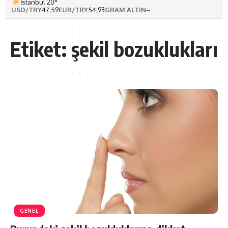
İstanbul 20°
USD/TRY
47,59
EUR/TRY
54,93
GRAM ALTIN
--
Etiket:
şekil bozuklukları
GENEL