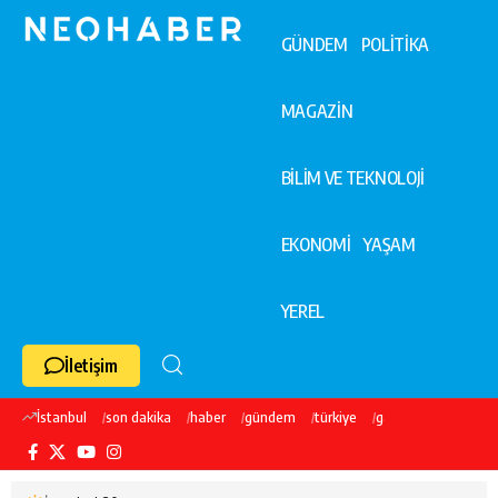
GÜNDEM
POLİTİKA
MAGAZİN
BİLİM VE TEKNOLOJİ
EKONOMİ
YAŞAM
YEREL
İletişim
İstanbul
son dakika
haber
gündem
türkiye
galatasaray
ekre