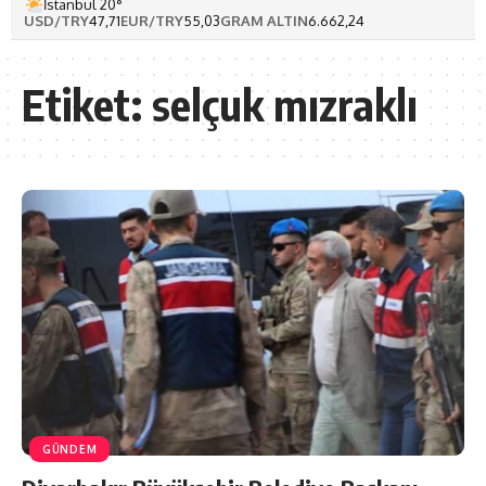
İstanbul 20°
USD/TRY
47,71
EUR/TRY
55,03
GRAM ALTIN
6.662,24
Etiket:
selçuk mızraklı
GÜNDEM