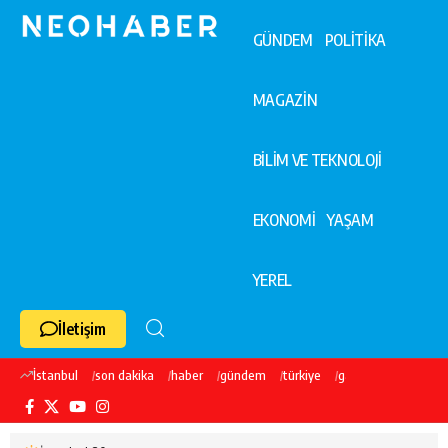
GÜNDEM
POLİTİKA
MAGAZİN
BİLİM VE TEKNOLOJİ
EKONOMİ
YAŞAM
YEREL
İletişim
İstanbul
son dakika
haber
gündem
türkiye
galatasaray
ekre